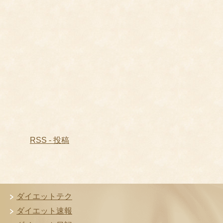
RSS - 投稿
ダイエットテク
ダイエット速報