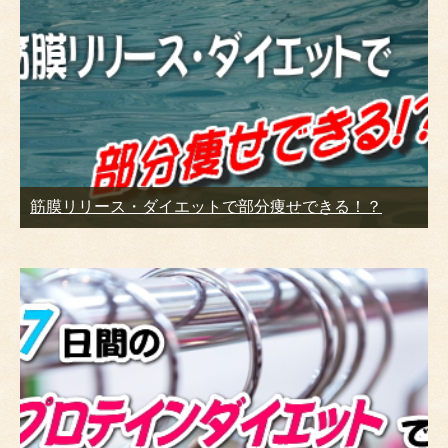
筋膜リリース・ダイエットで部分痩せできる！？