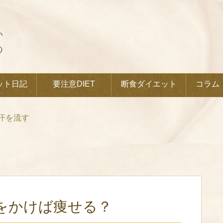
ット日記
要注意DIET
断食ダイエット
コラム
汗を流す
をかけば痩せる？