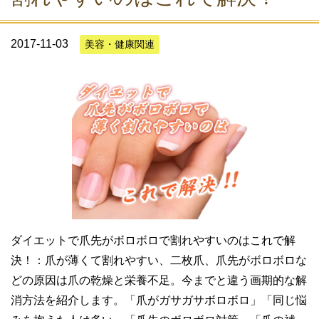
2017-11-03
美容・健康関連
ダイエットで爪先がボロボロで割れやすいのはこれで解
決！：爪が薄くて割れやすい、二枚爪、爪先がボロボロな
どの原因は爪の乾燥と栄養不足。今までと違う画期的な解
消方法を紹介します。「爪がガサガサボロボロ」「同じ悩