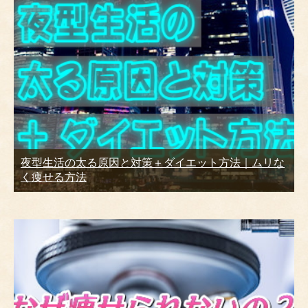
夜型生活の太る原因と対策＋ダイエット方法｜ムリな
く痩せる方法