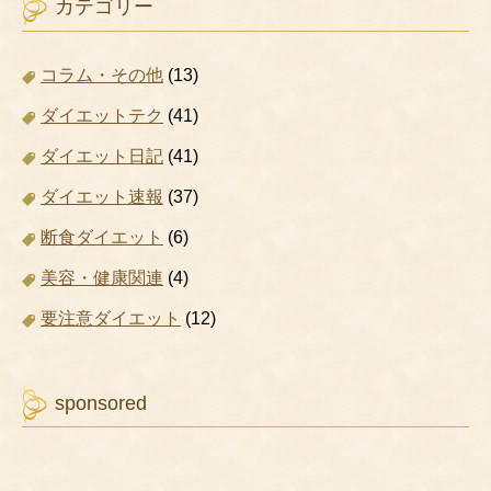
カテゴリー
コラム・その他
(13)
ダイエットテク
(41)
ダイエット日記
(41)
ダイエット速報
(37)
断食ダイエット
(6)
美容・健康関連
(4)
要注意ダイエット
(12)
sponsored