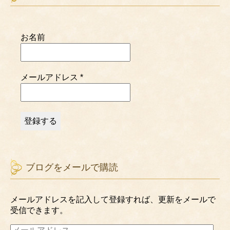
お名前
メールアドレス
*
ブログをメールで購読
メールアドレスを記入して登録すれば、更新をメールで
受信できます。
メ