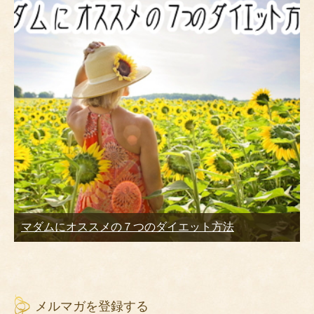
マダムにオススメの７つのダイエット方法
メルマガを登録する