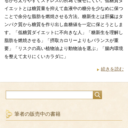
るから太りやすくストレスの所為で痩せにくい。低糖質ダ
イエットとは糖質量を抑えて血液中の糖分を少なめに保つ
ことで余分な脂肪を燃焼させる方法。糖新生とは肝臓はタ
ンパク質から糖質を作り出し血糖値を一定に保とうとしま
す。「低糖質ダイエットに不向きな人」「糖新生を理解し
脂肪を燃焼させる」「摂取カロリーよりもバランスが重
要」「リスクの高い植物油より動物油を選ぶ」「腸内環境
を整えて太りにくいカラダに」
続きを読む
筆者の販売中の書籍