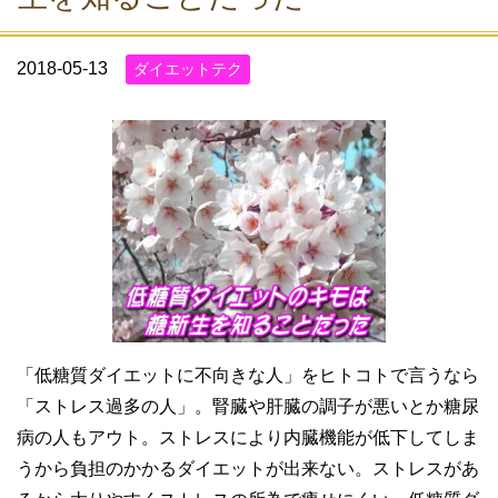
2018-05-13
ダイエットテク
「低糖質ダイエットに不向きな人」をヒトコトで言うなら
「ストレス過多の人」。腎臓や肝臓の調子が悪いとか糖尿
病の人もアウト。ストレスにより内臓機能が低下してしま
うから負担のかかるダイエットが出来ない。ストレスがあ