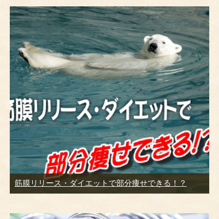
筋膜リリース・ダイエットで部分痩せできる！？