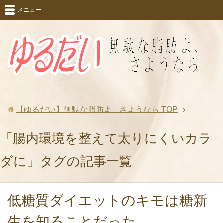
メニュー
【ゆるだい】無駄な脂肪よ、さようなら
TOP
「腸内環境を整えて太りにくいカラ
ダに」タグの記事一覧
低糖質ダイエットのキモは糖新
生を知ることだった