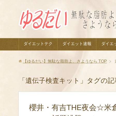
ダイエットテク
ダイエット速報
ダイエ
【ゆるだい】無駄な脂肪よ、さようなら
TOP
「遺伝子検査キット」タグの記
櫻井・有吉THE夜会☆米