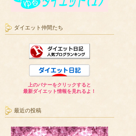
ダイエット仲間たち
上のバナーをクリックすると
最新ダイエット情報を見れるよ！
最近の投稿