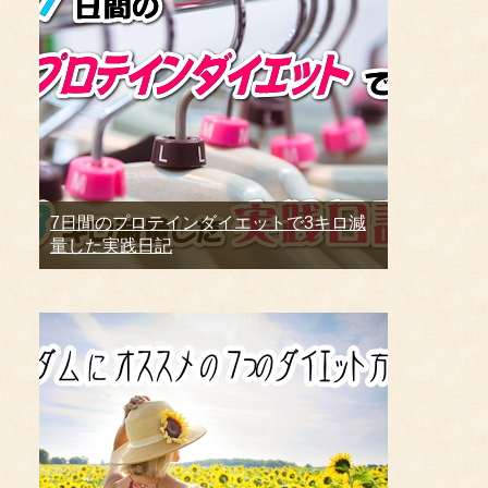
7日間のプロテインダイエットで3キロ減
量した実践日記