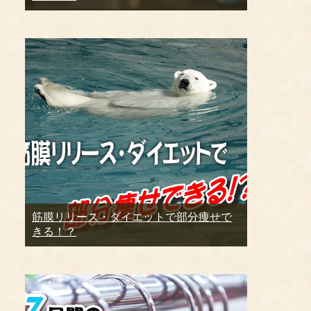
筋膜リリース・ダイエットで部分痩せで
きる！？