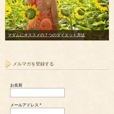
マダムにオススメの７つのダイエット方法
メルマガを登録する
お名前
メールアドレス
*