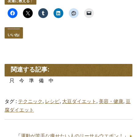
友達に教える：
いいね:
関連する記事:
只 今 準 備 中
タグ :
テクニック
,
レシピ
,
大豆ダイエット
,
美容・健康
,
豆
腐ダイエット
「
運動が苦手な痩せたい人のリーサルウエポン！
」