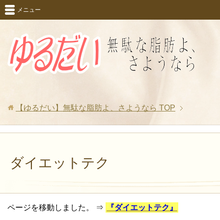
メニュー
【ゆるだい】無駄な脂肪よ、さようなら
TOP
ダイエットテク
ページを移動しました。 ⇒
『ダイエットテク』