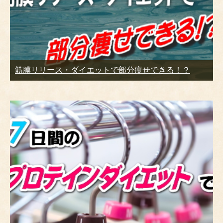
筋膜リリース・ダイエットで部分痩せできる！？