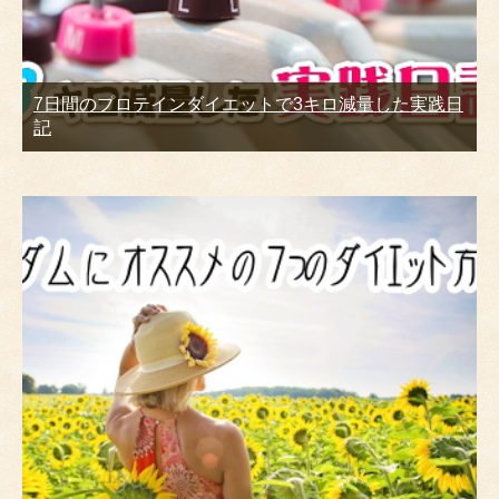
7日間のプロテインダイエットで3キロ減量した実践日
記