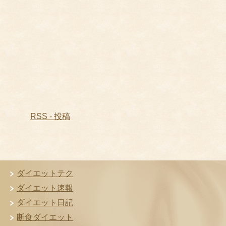
RSS - 投稿
ダイエットテク
ダイエット速報
ダイエット日記
断食ダイエット