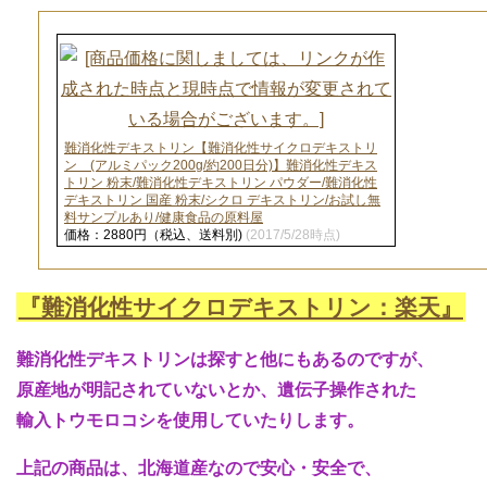
難消化性デキストリン【難消化性サイクロデキストリ
ン (アルミパック200g/約200日分)】難消化性デキス
トリン 粉末/難消化性デキストリン パウダー/難消化性
デキストリン 国産 粉末/シクロ デキストリン/お試し無
料サンプルあり/健康食品の原料屋
価格：2880円（税込、送料別)
(2017/5/28時点)
『難消化性サイクロデキストリン：楽天』
難消化性デキストリンは探すと他にもあるのですが、
原産地が明記されていないとか、遺伝子操作された
輸入トウモロコシを使用していたりします。
上記の商品は、北海道産なので安心・安全で、