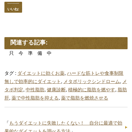
いいね:
関連する記事:
只 今 準 備 中
タグ :
ダイエットに効くお薬
,
ハードな筋トレや食事制限
無しで効率的にダイエット
,
メタボリックシンドローム
,
メ
タボ判定
,
中性脂肪
,
健康診断
,
積極的に脂肪を燃やす
,
脂肪
肝
,
薬で中性脂肪を抑える
,
薬で脂肪を燃焼させる
「
もうダイエットに失敗したくない！ 自分に最適で効
果的なダイエットを調べる方法
」