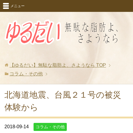
メニュー
【ゆるだい】無駄な脂肪よ、さようなら
TOP
コラム・その他
北海道地震、台風２１号の被災
体験から
2018-09-14
コラム・その他