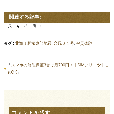
関連する記事:
只 今 準 備 中
タグ :
北海道胆振東部地震
,
台風２１号
,
被災体験
「
スマホの修理保証3台で月700円！｜SIMフリーや中古
もOK
」
コメントを残す