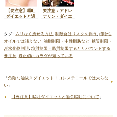
【要注意】嘔吐
要注意：アドレ
ダイエットと過
ナリン・ダイエ
食嘔吐について
ットに潜む危険
性
タグ :
ムリなく痩せる方法
,
制限食はリスクを伴う
,
植物性
オイルでは補えない
,
油脂制限・中性脂肪など
,
糖質制限・
炭水化物制限
,
糖質制限・脂質制限するとリバウンドする
,
要注意
,
適正値はカラダが知っている
「
危険な油抜きダイエット！コレステロールでは太らな
い
」
「
【要注意】嘔吐ダイエットと過食嘔吐について
」