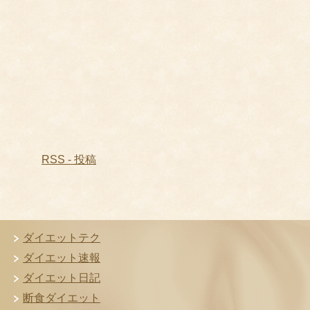
RSS - 投稿
ダイエットテク
ダイエット速報
ダイエット日記
断食ダイエット