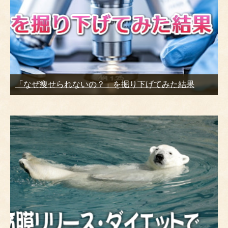
「なぜ痩せられないの？」を掘り下げてみた結果