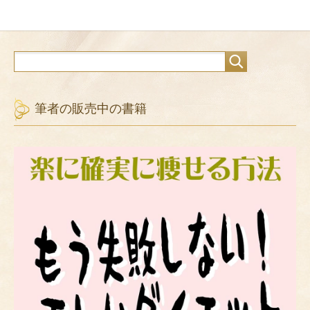
筆者の販売中の書籍