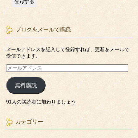
ブログをメールで購読
メールアドレスを記入して登録すれば、更新をメールで
受信できます。
メ
ー
ル
無料購読
ア
ド
レ
91人の購読者に加わりましょう
ス
カテゴリー