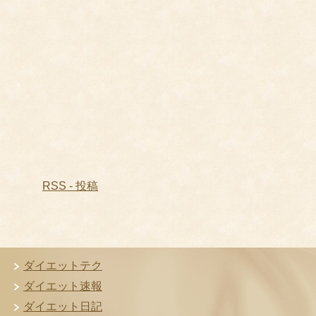
RSS - 投稿
ダイエットテク
ダイエット速報
ダイエット日記