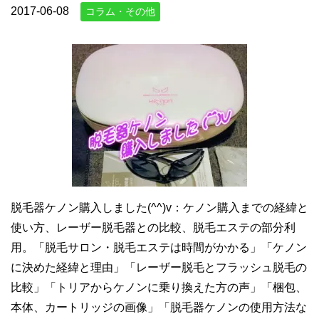
2017-06-08
コラム・その他
脱毛器ケノン購入しました(^^)v：ケノン購入までの経緯と
使い方、レーザー脱毛器との比較、脱毛エステの部分利
用。「脱毛サロン・脱毛エステは時間がかかる」「ケノン
に決めた経緯と理由」「レーザー脱毛とフラッシュ脱毛の
比較」「トリアからケノンに乗り換えた方の声」「梱包、
本体、カートリッジの画像」「脱毛器ケノンの使用方法な