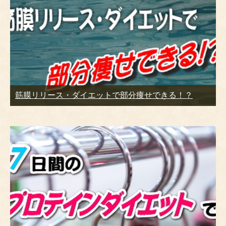
筋膜リリース・ダイエットで部分痩せできる！？