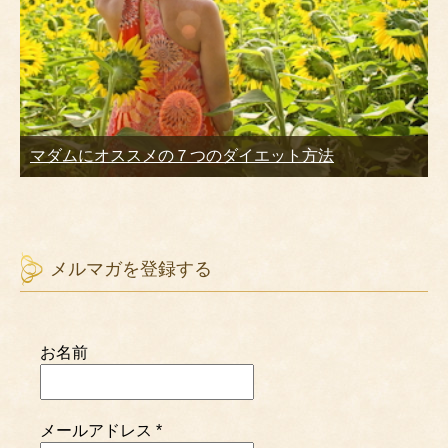
マダムにオススメの７つのダイエット方法
メルマガを登録する
お名前
メールアドレス
*