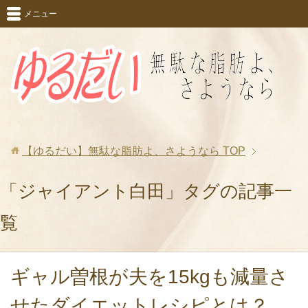
メニュー
【ゆるだい】無駄な脂肪よ、さようなら
TOP
「ジャイアント白田」タグの記事一
覧
ギャル曽根が夫を15kgも減量さ
せたダイエットレシピとは？