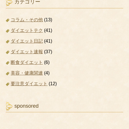
カテゴリー
コラム・その他
(13)
ダイエットテク
(41)
ダイエット日記
(41)
ダイエット速報
(37)
断食ダイエット
(6)
美容・健康関連
(4)
要注意ダイエット
(12)
sponsored