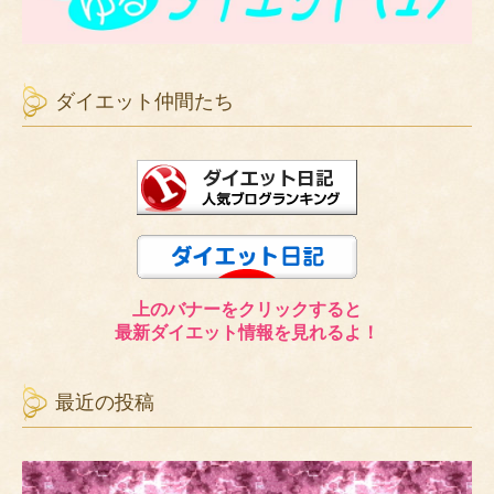
ダイエット仲間たち
上のバナーをクリックすると
最新ダイエット情報を見れるよ！
最近の投稿