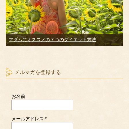
マダムにオススメの７つのダイエット方法
メルマガを登録する
お名前
メールアドレス
*