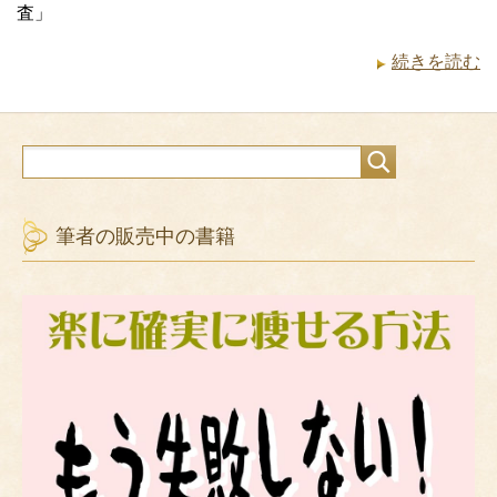
査」
続きを読む
筆者の販売中の書籍