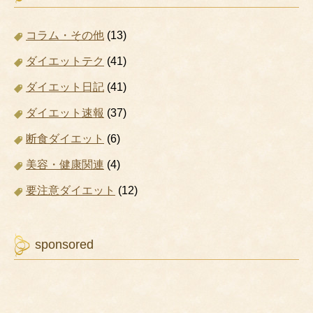
コラム・その他
(13)
ダイエットテク
(41)
ダイエット日記
(41)
ダイエット速報
(37)
断食ダイエット
(6)
美容・健康関連
(4)
要注意ダイエット
(12)
sponsored