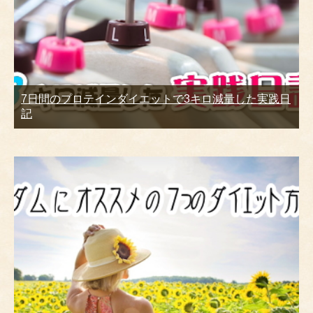
7日間のプロテインダイエットで3キロ減量した実践日
記