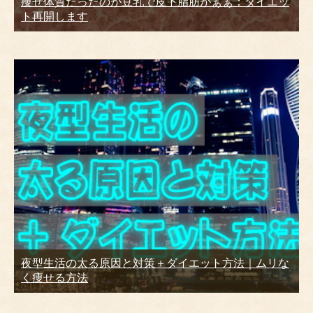
痩せ体質だったのが豆乳で皮下脂肪がぁぁ：ダイエッ
ト再開します
夜型生活の太る原因と対策＋ダイエット方法｜ムリな
く痩せる方法