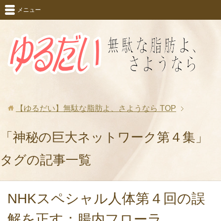
メニュー
【ゆるだい】無駄な脂肪よ、さようなら
TOP
「神秘の巨大ネットワーク第４集」
タグの記事一覧
NHKスペシャル人体第４回の誤
解を正す：腸内フローラ