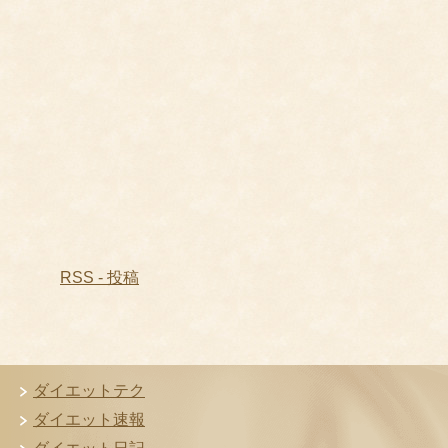
RSS - 投稿
ダイエットテク
ダイエット速報