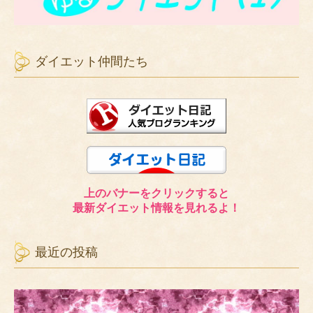
ダイエット仲間たち
上のバナーをクリックすると
最新ダイエット情報を見れるよ！
最近の投稿