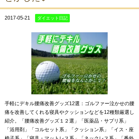
2017-05-21
ダイエット日記
手軽にデキル腰痛改善グッズ12選：ゴルファー泣かせの腰
痛を改善してくれる寝具やクッションなどを12種類厳選し
紹介。「腰痛改善グッズ１２選」「医薬品・サプリ系」
「浴用剤」「コルセット系」「クッション系」「イス・座
椅子系」「寝具・マットレス系」「ネックレス系」「番外