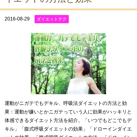
2016-08-29
ダイエットテク
運動がニガテでもデキル、呼吸法ダイエットの方法と効
果：運動が嫌いとかニガテっていう人に効果がハッキリと
体感できるダイエット方法を紹介。「いつでもどこでもデ
キル」「腹式呼吸ダイエットの効果」「ドローインダイエ