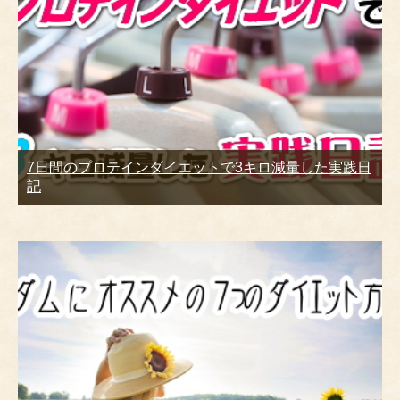
7日間のプロテインダイエットで3キロ減量した実践日
記