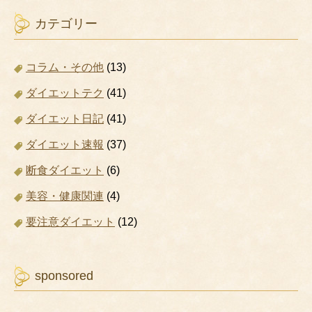
カテゴリー
コラム・その他
(13)
ダイエットテク
(41)
ダイエット日記
(41)
ダイエット速報
(37)
断食ダイエット
(6)
美容・健康関連
(4)
要注意ダイエット
(12)
sponsored