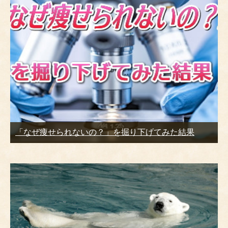
「なぜ痩せられないの？」を掘り下げてみた結果