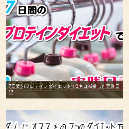
7日間のプロテインダイエットで3キロ減量した実践日
記