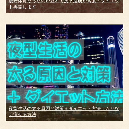
痩せ体質だったのが豆乳で皮下脂肪がぁぁ：ダイエッ
ト再開します
夜型生活の太る原因と対策＋ダイエット方法｜ムリな
く痩せる方法