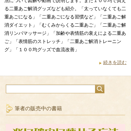
法について図解や動画で説明します。また１００均で買え
る二重あご解消グッズなども紹介。「太っていなくても二
重あごになる」「二重あごになる習慣など」「二重あご解
消ダイエット」「むくみからくる二重あご」「二重あご解
消リンパマッサージ」「加齢や表情筋の衰えによる二重あ
ご」「表情筋のストレッチ」「二重あご解消トレーニン
グ」「１００均グッズで血流改善」
続きを読む
筆者の販売中の書籍