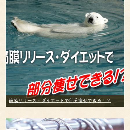
筋膜リリース・ダイエットで部分痩せできる！？