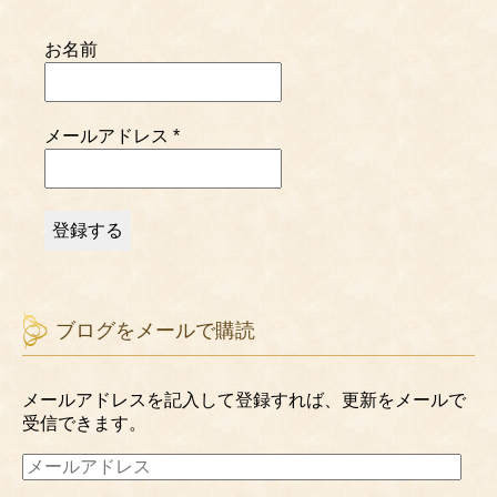
お名前
メールアドレス
*
ブログをメールで購読
メールアドレスを記入して登録すれば、更新をメールで
受信できます。
メ
ー