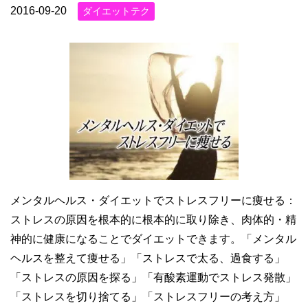
2016-09-20
ダイエットテク
メンタルヘルス・ダイエットでストレスフリーに痩せる：
ストレスの原因を根本的に根本的に取り除き、肉体的・精
神的に健康になることでダイエットできます。「メンタル
ヘルスを整えて痩せる」「ストレスで太る、過食する」
「ストレスの原因を探る」「有酸素運動でストレス発散」
「ストレスを切り捨てる」「ストレスフリーの考え方」