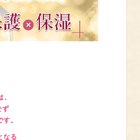
は、
せず
です。
となる